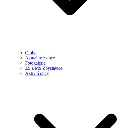
O obci
Aktuality z obce
Fotogalerie
ZŠ a MŠ Zbyslavice
Aktivní obce