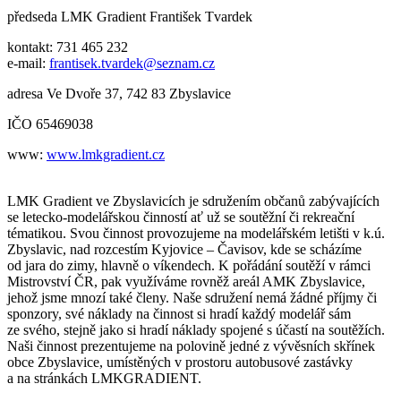
předseda LMK Gradient František Tvardek
kontakt: 731 465 232
e-mail:
frantisek.tvardek@seznam.cz
adresa Ve Dvoře 37, 742 83 Zbyslavice
IČO 65469038
www:
www.lmkgradient.cz
LMK Gradient ve Zbyslavicích je sdružením občanů zabývajících
se letecko-modelářskou činností ať už se soutěžní či rekreační
tématikou. Svou činnost provozujeme na modelářském letišti v k.ú.
Zbyslavic, nad rozcestím Kyjovice – Čavisov, kde se scházíme
od jara do zimy, hlavně o víkendech. K pořádání soutěží v rámci
Mistrovství ČR, pak využíváme rovněž areál AMK Zbyslavice,
jehož jsme mnozí také členy. Naše sdružení nemá žádné příjmy či
sponzory, své náklady na činnost si hradí každý modelář sám
ze svého, stejně jako si hradí náklady spojené s účastí na soutěžích.
Naši činnost prezentujeme na polovině jedné z vývěsních skřínek
obce Zbyslavice, umístěných v prostoru autobusové zastávky
a na stránkách LMKGRADIENT.