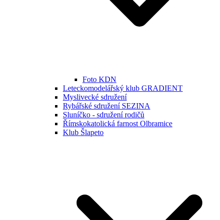
Foto KDN
Leteckomodelářský klub GRADIENT
Myslivecké sdružení
Rybářské sdružení SEZINA
Sluníčko - sdružení rodičů
Římskokatolická farnost Olbramice
Klub Šlapeto