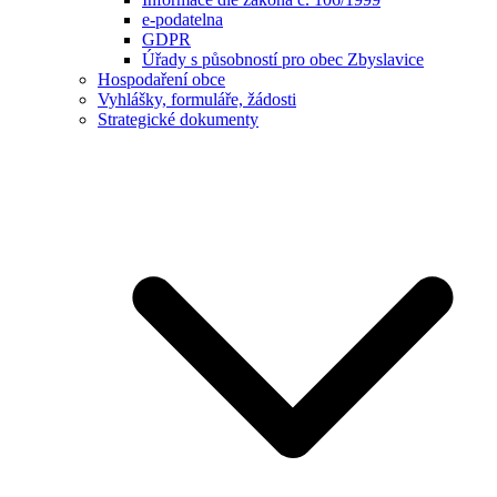
e-podatelna
GDPR
Úřady s působností pro obec Zbyslavice
Hospodaření obce
Vyhlášky, formuláře, žádosti
Strategické dokumenty