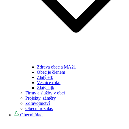
Zdravá obec a MA21
Obec je členem
Zlatý erb
Vesnice roku
Zlatý lajk
Firmy a služby v obci
Projekty, záměry
Zdravotnictví
Obecní rozhlas
Obecní úřad