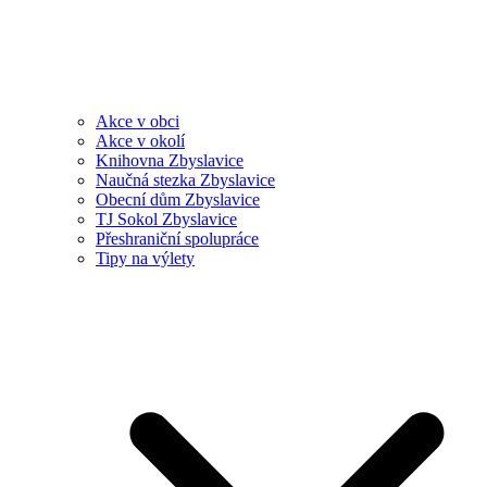
Akce v obci
Akce v okolí
Knihovna Zbyslavice
Naučná stezka Zbyslavice
Obecní dům Zbyslavice
TJ Sokol Zbyslavice
Přeshraniční spolupráce
Tipy na výlety