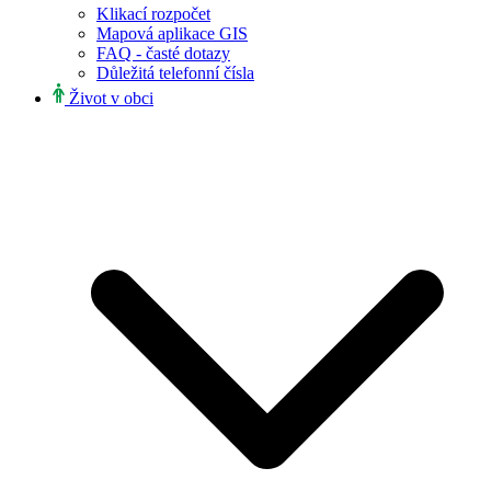
Klikací rozpočet
Mapová aplikace GIS
FAQ - časté dotazy
Důležitá telefonní čísla
Život v obci