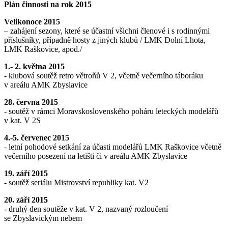
Plán činnosti na rok 2015
Velikonoce 2015
– zahájení sezony, které se účastní všichni členové i s rodinnými
příslušníky, případně hosty z jiných klubů / LMK Dolní Lhota,
LMK Raškovice, apod./
1.- 2. května 2015
- klubová soutěž retro větroňů V 2, včetně večerního táboráku
v areálu AMK Zbyslavice
28. června 2015
- soutěž v rámci Moravskoslovenského poháru leteckých modelářů
v kat. V 2S
4.-5. červenec 2015
- letní pohodové setkání za účasti modelářů LMK Raškovice včetně
večerního posezení na letišti či v areálu AMK Zbyslavice
19. září 2015
- soutěž seriálu Mistrovství republiky kat. V2
20. září 2015
- druhý den soutěže v kat. V 2, nazvaný rozloučení
se Zbyslavickým nebem