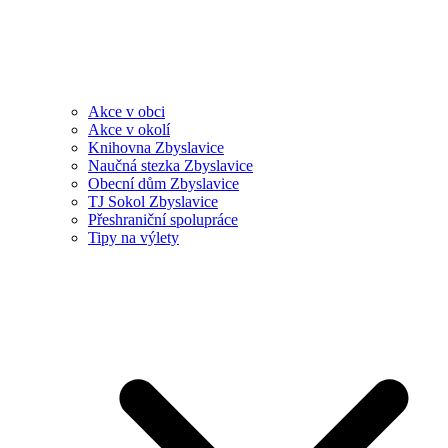
Akce v obci
Akce v okolí
Knihovna Zbyslavice
Naučná stezka Zbyslavice
Obecní dům Zbyslavice
TJ Sokol Zbyslavice
Přeshraniční spolupráce
Tipy na výlety