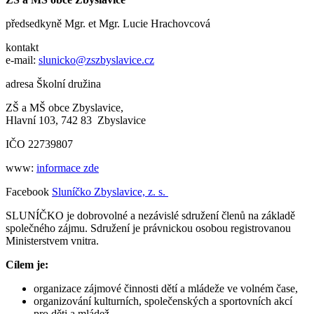
předsedkyně
Mgr. et Mgr. Lucie Hrachovcová
kontakt
e-mail:
slunicko@zszbyslavice.cz
adresa Školní družina
ZŠ a MŠ obce Zbyslavice,
Hlavní 103, 742 83 Zbyslavice
IČO 22739807
www:
informace zde
Facebook
Sluníčko Zbyslavice, z. s.
SLUNÍČKO je dobrovolné a nezávislé sdružení členů na základě
společného zájmu. Sdružení je právnickou osobou registrovanou
Ministerstvem vnitra.
Cílem je:
organizace zájmové činnosti dětí a mládeže ve volném čase,
organizování kulturních, společenských a sportovních akcí
pro děti a mládež,