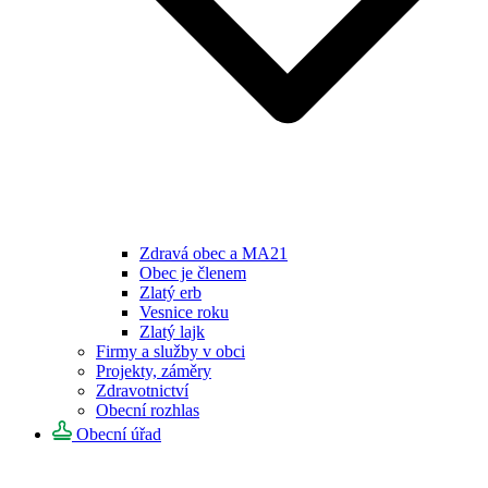
Zdravá obec a MA21
Obec je členem
Zlatý erb
Vesnice roku
Zlatý lajk
Firmy a služby v obci
Projekty, záměry
Zdravotnictví
Obecní rozhlas
Obecní úřad