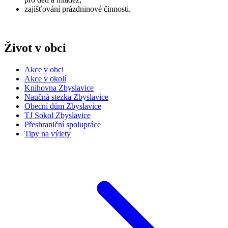
zajišťování prázdninové činnosti.
Život v obci
Akce v obci
Akce v okolí
Knihovna Zbyslavice
Naučná stezka Zbyslavice
Obecní dům Zbyslavice
TJ Sokol Zbyslavice
Přeshraniční spolupráce
Tipy na výlety