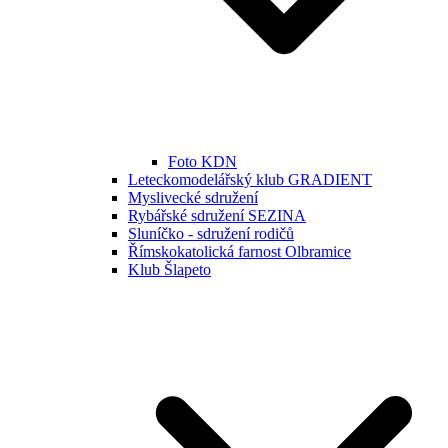
Foto KDN
Leteckomodelářský klub GRADIENT
Myslivecké sdružení
Rybářské sdružení SEZINA
Sluníčko - sdružení rodičů
Římskokatolická farnost Olbramice
Klub Šlapeto