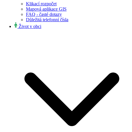
Klikací rozpočet
Mapová aplikace GIS
FAQ - časté dotazy
Důležitá telefonní čísla
Život v obci