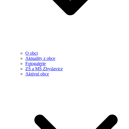
O obci
Aktuality z obce
Fotogalerie
ZŠ a MŠ Zbyslavice
Aktivní obce