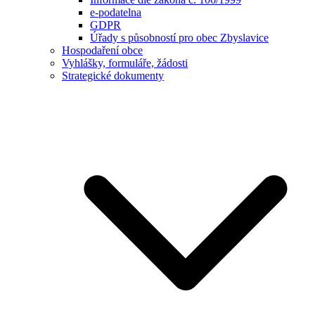
e-podatelna
GDPR
Úřady s působností pro obec Zbyslavice
Hospodaření obce
Vyhlášky, formuláře, žádosti
Strategické dokumenty