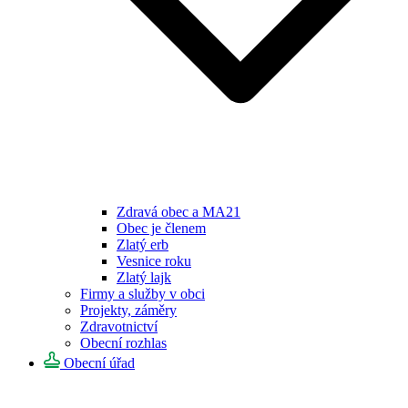
Zdravá obec a MA21
Obec je členem
Zlatý erb
Vesnice roku
Zlatý lajk
Firmy a služby v obci
Projekty, záměry
Zdravotnictví
Obecní rozhlas
Obecní úřad