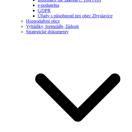
e-podatelna
GDPR
Úřady s působností pro obec Zbyslavice
Hospodaření obce
Vyhlášky, formuláře, žádosti
Strategické dokumenty