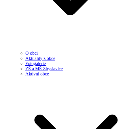
O obci
Aktuality z obce
Fotogalerie
ZŠ a MŠ Zbyslavice
Aktivní obce