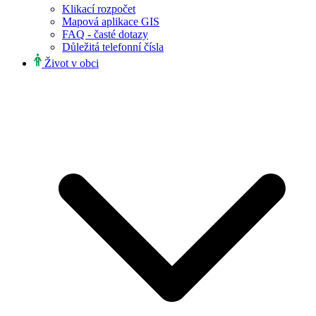
Klikací rozpočet
Mapová aplikace GIS
FAQ - časté dotazy
Důležitá telefonní čísla
Život v obci