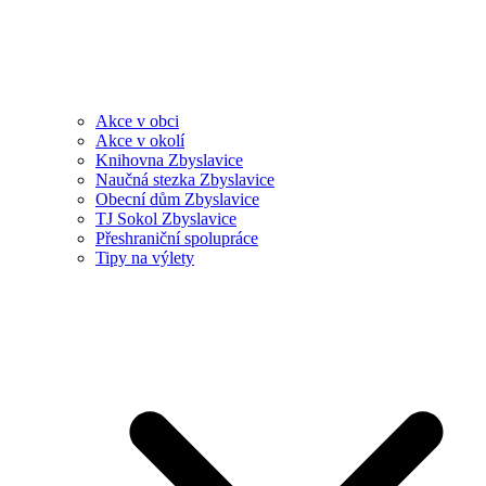
Akce v obci
Akce v okolí
Knihovna Zbyslavice
Naučná stezka Zbyslavice
Obecní dům Zbyslavice
TJ Sokol Zbyslavice
Přeshraniční spolupráce
Tipy na výlety