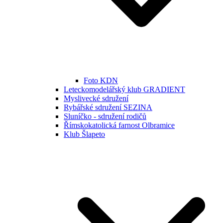
Foto KDN
Leteckomodelářský klub GRADIENT
Myslivecké sdružení
Rybářské sdružení SEZINA
Sluníčko - sdružení rodičů
Římskokatolická farnost Olbramice
Klub Šlapeto