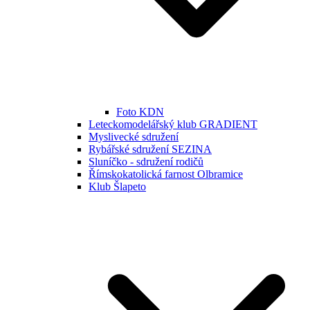
Foto KDN
Leteckomodelářský klub GRADIENT
Myslivecké sdružení
Rybářské sdružení SEZINA
Sluníčko - sdružení rodičů
Římskokatolická farnost Olbramice
Klub Šlapeto