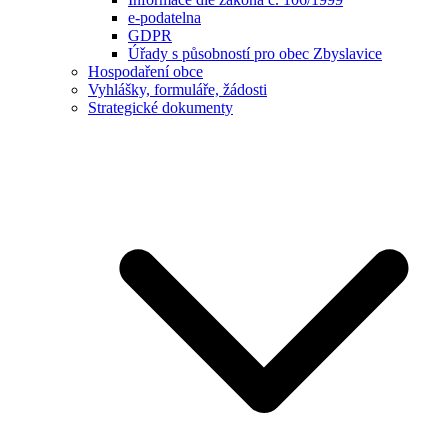
e-podatelna
GDPR
Úřady s působností pro obec Zbyslavice
Hospodaření obce
Vyhlášky, formuláře, žádosti
Strategické dokumenty