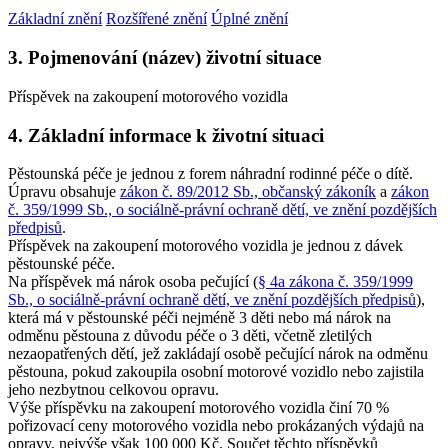
Základní znění
Rozšířené znění
Úplné znění
3. Pojmenování (název) životní situace
Příspěvek na zakoupení motorového vozidla
4. Základní informace k životní situaci
Pěstounská péče je jednou z forem náhradní rodinné péče o dítě.
Úpravu obsahuje
zákon č. 89/2012 Sb., občanský zákoník
a
zákon
č. 359/1999 Sb., o sociálně-právní ochraně dětí, ve znění pozdějších
předpisů
.
Příspěvek na zakoupení motorového vozidla je jednou z dávek
pěstounské péče.
Na příspěvek má nárok osoba pečující (
§ 4a zákona č. 359/1999
Sb., o sociálně-právní ochraně dětí, ve znění pozdějších předpisů
),
která má v pěstounské péči nejméně 3 děti nebo má nárok na
odměnu pěstouna z důvodu péče o 3 děti, včetně zletilých
nezaopatřených dětí, jež zakládají osobě pečující nárok na odměnu
pěstouna, pokud zakoupila osobní motorové vozidlo nebo zajistila
jeho nezbytnou celkovou opravu.
Výše příspěvku na zakoupení motorového vozidla činí 70 %
pořizovací ceny motorového vozidla nebo prokázaných výdajů na
opravy, nejvýše však 100 000 Kč. Součet těchto příspěvků