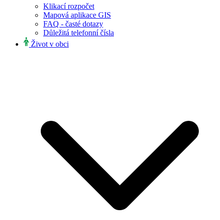
Klikací rozpočet
Mapová aplikace GIS
FAQ - časté dotazy
Důležitá telefonní čísla
Život v obci