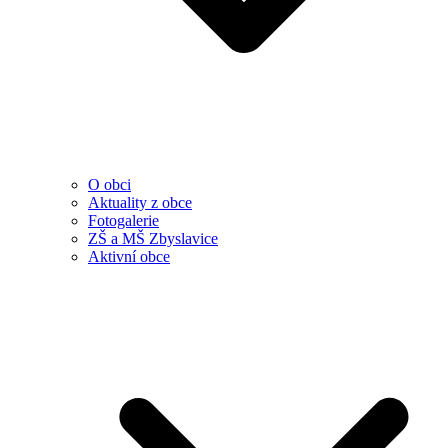
O obci
Aktuality z obce
Fotogalerie
ZŠ a MŠ Zbyslavice
Aktivní obce