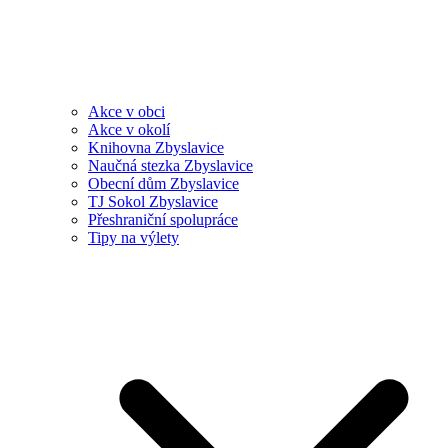
Akce v obci
Akce v okolí
Knihovna Zbyslavice
Naučná stezka Zbyslavice
Obecní dům Zbyslavice
TJ Sokol Zbyslavice
Přeshraniční spolupráce
Tipy na výlety