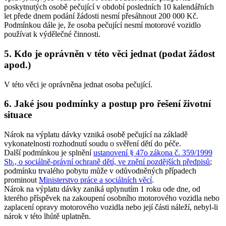
poskytnutých osobě pečující v období posledních 10 kalendářních
let přede dnem podání žádosti nesmí přesáhnout 200 000 Kč.
Podmínkou dále je, že osoba pečující nesmí motorové vozidlo
používat k výdělečné činnosti.
5. Kdo je oprávněn v této věci jednat (podat žádost
apod.)
V této věci je oprávněna jednat osoba pečující.
6. Jaké jsou podmínky a postup pro řešení životní
situace
Nárok na výplatu dávky vzniká osobě pečující na základě
vykonatelnosti rozhodnutí soudu o svěření dětí do péče.
Další podmínkou je splnění
ustanovení § 47o zákona č. 359/1999
Sb., o sociálně-právní ochraně dětí, ve znění pozdějších předpisů
;
podmínku trvalého pobytu může v odůvodněných případech
prominout
Ministerstvo práce a sociálních věcí
.
Nárok na výplatu dávky zaniká uplynutím 1 roku ode dne, od
kterého příspěvek na zakoupení osobního motorového vozidla nebo
zaplacení opravy motorového vozidla nebo její části náleží, nebyl-li
nárok v této lhůtě uplatněn.