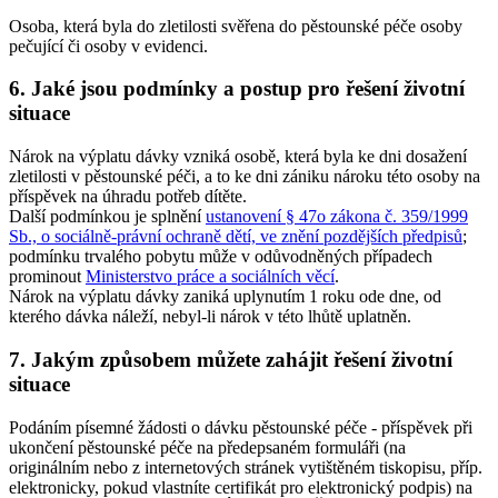
Osoba, která byla do zletilosti svěřena do pěstounské péče osoby
pečující či osoby v evidenci.
6. Jaké jsou podmínky a postup pro řešení životní
situace
Nárok na výplatu dávky vzniká osobě, která byla ke dni dosažení
zletilosti v pěstounské péči, a to ke dni zániku nároku této osoby na
příspěvek na úhradu potřeb dítěte.
Další podmínkou je splnění
ustanovení § 47o zákona č. 359/1999
Sb., o sociálně-právní ochraně dětí, ve znění pozdějších předpisů
;
podmínku trvalého pobytu může v odůvodněných případech
prominout
Ministerstvo práce a sociálních věcí
.
Nárok na výplatu dávky zaniká uplynutím 1 roku ode dne, od
kterého dávka náleží, nebyl-li nárok v této lhůtě uplatněn.
7. Jakým způsobem můžete zahájit řešení životní
situace
Podáním písemné žádosti o dávku pěstounské péče - příspěvek při
ukončení pěstounské péče na předepsaném formuláři (na
originálním nebo z internetových stránek vytištěném tiskopisu, příp.
elektronicky, pokud vlastníte certifikát pro elektronický podpis) na