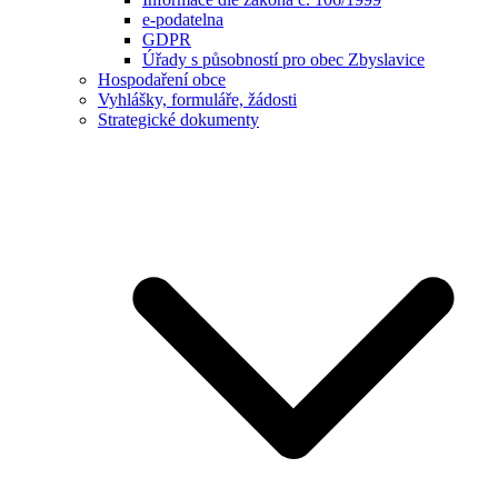
e-podatelna
GDPR
Úřady s působností pro obec Zbyslavice
Hospodaření obce
Vyhlášky, formuláře, žádosti
Strategické dokumenty