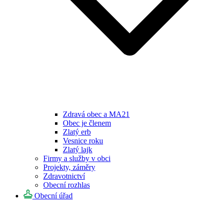
Zdravá obec a MA21
Obec je členem
Zlatý erb
Vesnice roku
Zlatý lajk
Firmy a služby v obci
Projekty, záměry
Zdravotnictví
Obecní rozhlas
Obecní úřad