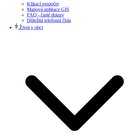
Klikací rozpočet
Mapová aplikace GIS
FAQ - časté dotazy
Důležitá telefonní čísla
Život v obci