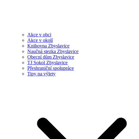
Akce v obci
Akce v okolí
Knihovna Zbyslavice
Naučná stezka Zbyslavice
Obecní dům Zbyslavice
TJ Sokol Zbyslavice
Přeshraniční spolupráce
Tipy na výlety