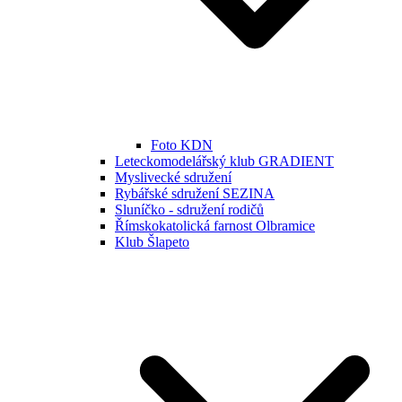
Foto KDN
Leteckomodelářský klub GRADIENT
Myslivecké sdružení
Rybářské sdružení SEZINA
Sluníčko - sdružení rodičů
Římskokatolická farnost Olbramice
Klub Šlapeto