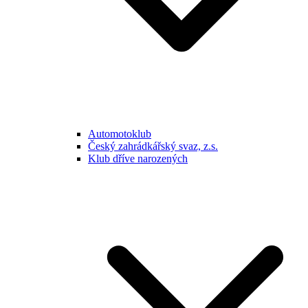
Automotoklub
Český zahrádkářský svaz, z.s.
Klub dříve narozených