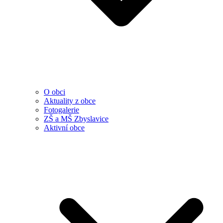
O obci
Aktuality z obce
Fotogalerie
ZŠ a MŠ Zbyslavice
Aktivní obce