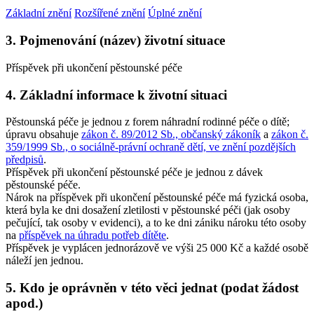
Základní znění
Rozšířené znění
Úplné znění
3. Pojmenování (název) životní situace
Příspěvek při ukončení pěstounské péče
4. Základní informace k životní situaci
Pěstounská péče je jednou z forem náhradní rodinné péče o dítě;
úpravu obsahuje
zákon č. 89/2012 Sb., občanský zákoník
a
zákon č.
359/1999 Sb., o sociálně-právní ochraně dětí, ve znění pozdějších
předpisů
.
Příspěvek při ukončení pěstounské péče je jednou z dávek
pěstounské péče.
Nárok na příspěvek při ukončení pěstounské péče má fyzická osoba,
která byla ke dni dosažení zletilosti v pěstounské péči (jak osoby
pečující, tak osoby v evidenci), a to ke dni zániku nároku této osoby
na
příspěvek na úhradu potřeb dítěte
.
Příspěvek je vyplácen jednorázově ve výši 25 000 Kč a každé osobě
náleží jen jednou.
5. Kdo je oprávněn v této věci jednat (podat žádost
apod.)