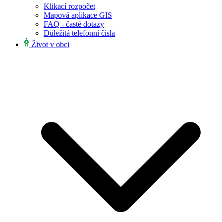
Klikací rozpočet
Mapová aplikace GIS
FAQ - časté dotazy
Důležitá telefonní čísla
Život v obci