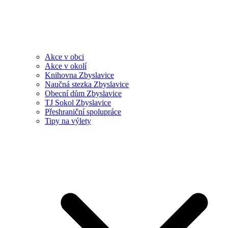
Akce v obci
Akce v okolí
Knihovna Zbyslavice
Naučná stezka Zbyslavice
Obecní dům Zbyslavice
TJ Sokol Zbyslavice
Přeshraniční spolupráce
Tipy na výlety