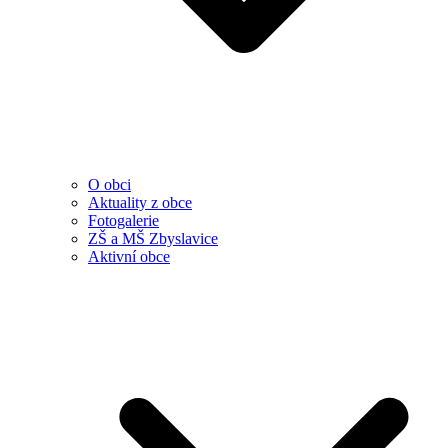
O obci
Aktuality z obce
Fotogalerie
ZŠ a MŠ Zbyslavice
Aktivní obce