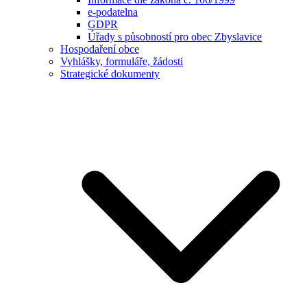
e-podatelna
GDPR
Úřady s působností pro obec Zbyslavice
Hospodaření obce
Vyhlášky, formuláře, žádosti
Strategické dokumenty