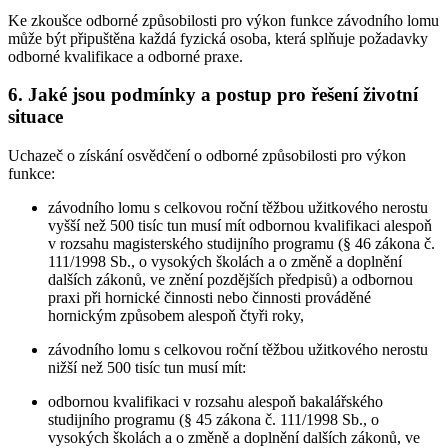
Ke zkoušce odborné způsobilosti pro výkon funkce závodního lomu
může být připuštěna každá fyzická osoba, která splňuje požadavky
odborné kvalifikace a odborné praxe.
6. Jaké jsou podmínky a postup pro řešení životní
situace
Uchazeč o získání osvědčení o odborné způsobilosti pro výkon
funkce:
závodního lomu s celkovou roční těžbou užitkového nerostu
vyšší než 500 tisíc tun musí mít odbornou kvalifikaci alespoň
v rozsahu magisterského studijního programu (§ 46 zákona č.
111/1998 Sb., o vysokých školách a o změně a doplnění
dalších zákonů, ve znění pozdějších předpisů) a odbornou
praxi při hornické činnosti nebo činnosti prováděné
hornickým způsobem alespoň čtyři roky,
závodního lomu s celkovou roční těžbou užitkového nerostu
nižší než 500 tisíc tun musí mít:
odbornou kvalifikaci v rozsahu alespoň bakalářského
studijního programu (§ 45 zákona č. 111/1998 Sb., o
vysokých školách a o změně a doplnění dalších zákonů, ve