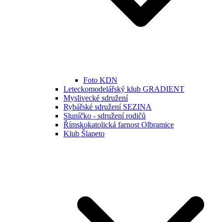
Foto KDN
Leteckomodelářský klub GRADIENT
Myslivecké sdružení
Rybářské sdružení SEZINA
Sluníčko - sdružení rodičů
Římskokatolická farnost Olbramice
Klub Šlapeto