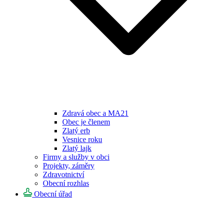
Zdravá obec a MA21
Obec je členem
Zlatý erb
Vesnice roku
Zlatý lajk
Firmy a služby v obci
Projekty, záměry
Zdravotnictví
Obecní rozhlas
Obecní úřad