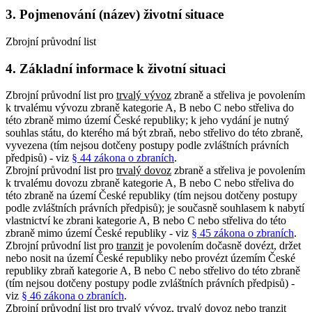
3. Pojmenování (název) životní situace
Zbrojní průvodní list
4. Základní informace k životní situaci
Zbrojní průvodní list pro
trvalý vývoz
zbraně a střeliva je povolením
k trvalému vývozu zbraně kategorie A, B nebo C nebo střeliva do
této zbraně mimo území České republiky; k jeho vydání je nutný
souhlas státu, do kterého má být zbraň, nebo střelivo do této zbraně,
vyvezena (tím nejsou dotčeny postupy podle zvláštních právních
předpisů) - viz
§ 44 zákona o zbraních
.
Zbrojní průvodní list pro
trvalý dovoz
zbraně a střeliva je povolením
k trvalému dovozu zbraně kategorie A, B nebo C nebo střeliva do
této zbraně na území České republiky (tím nejsou dotčeny postupy
podle zvláštních právních předpisů); je současně souhlasem k nabytí
vlastnictví ke zbrani kategorie A, B nebo C nebo střeliva do této
zbraně mimo území České republiky - viz
§ 45 zákona o zbraních
.
Zbrojní průvodní list pro
tranzit
je povolením dočasně dovézt, držet
nebo nosit na území České republiky nebo provézt územím České
republiky zbraň kategorie A, B nebo C nebo střelivo do této zbraně
(tím nejsou dotčeny postupy podle zvláštních právních předpisů) -
viz
§ 46 zákona o zbraních
.
Zbrojní průvodní list pro trvalý vývoz, trvalý dovoz nebo tranzit