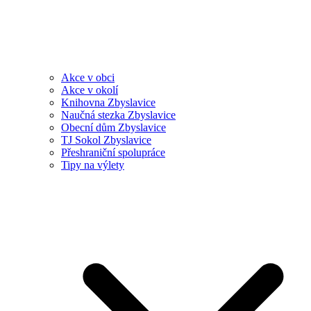
Akce v obci
Akce v okolí
Knihovna Zbyslavice
Naučná stezka Zbyslavice
Obecní dům Zbyslavice
TJ Sokol Zbyslavice
Přeshraniční spolupráce
Tipy na výlety