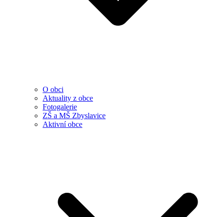
O obci
Aktuality z obce
Fotogalerie
ZŠ a MŠ Zbyslavice
Aktivní obce