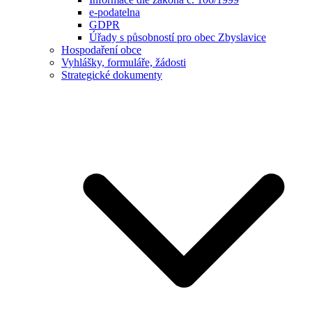
e-podatelna
GDPR
Úřady s působností pro obec Zbyslavice
Hospodaření obce
Vyhlášky, formuláře, žádosti
Strategické dokumenty