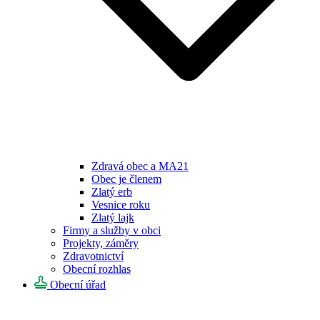
Zdravá obec a MA21
Obec je členem
Zlatý erb
Vesnice roku
Zlatý lajk
Firmy a služby v obci
Projekty, záměry
Zdravotnictví
Obecní rozhlas
Obecní úřad