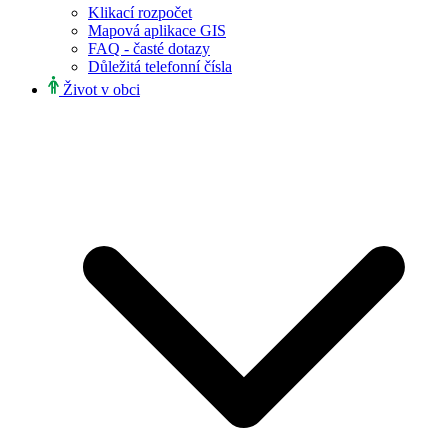
Klikací rozpočet
Mapová aplikace GIS
FAQ - časté dotazy
Důležitá telefonní čísla
Život v obci