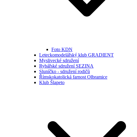
Foto KDN
Leteckomodelářský klub GRADIENT
Myslivecké sdružení
Rybářské sdružení SEZINA
Sluníčko - sdružení rodičů
Římskokatolická farnost Olbramice
Klub Šlapeto