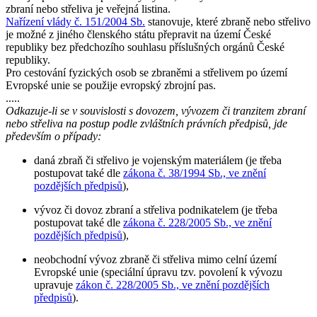
zbraní nebo střeliva je veřejná listina.
Nařízení vlády č. 151/2004 Sb.
stanovuje, které zbraně nebo střelivo
je možné z jiného členského státu přepravit na území České
republiky bez předchozího souhlasu příslušných orgánů České
republiky.
Pro cestování fyzických osob se zbraněmi a střelivem po území
Evropské unie se použije evropský zbrojní pas.
.....
Odkazuje-li se v souvislosti s dovozem, vývozem či tranzitem zbraní
nebo střeliva na postup podle zvláštních právních předpisů, jde
především o případy:
daná zbraň či střelivo je vojenským materiálem (je třeba
postupovat také dle
zákona č. 38/1994 Sb., ve znění
pozdějších předpisů
),
vývoz či dovoz zbraní a střeliva podnikatelem (je třeba
postupovat také dle
zákona č. 228/2005 Sb., ve znění
pozdějších předpisů
),
neobchodní vývoz zbraně či střeliva mimo celní území
Evropské unie (speciální úpravu tzv. povolení k vývozu
upravuje
zákon č. 228/2005 Sb., ve znění pozdějších
předpisů
).